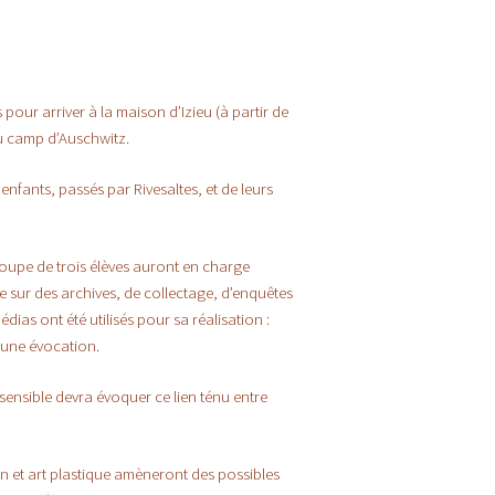
N
 pour arriver à la maison d’Izieu (à partir de
 au camp d’Auschwitz.
nfants, passés par Rivesaltes, et de leurs
 groupe de trois élèves auront en charge
he sur des archives, de collectage, d’enquêtes
dias ont été utilisés pour sa réalisation :
t une évocation.
l sensible devra évoquer ce lien ténu entre
on et art plastique amèneront des possibles