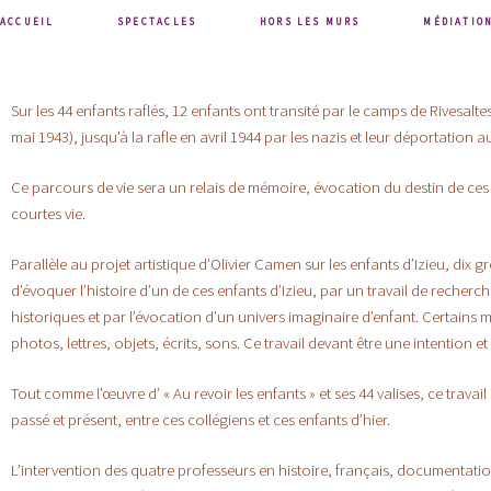
ACCUEIL
SPECTACLES
HORS LES MURS
MÉDIATIO
Sur les 44 enfants raflés, 12 enfants ont transité par le camps de Rivesaltes
mai 1943), jusqu’à la rafle en avril 1944 par les nazis et leur déportation
Ce parcours de vie sera un relais de mémoire, évocation du destin de ces e
courtes vie.
Parallèle au projet artistique d’Olivier Camen sur les enfants d’Izieu, dix
d’évoquer l’histoire d’un de ces enfants d’Izieu, par un travail de recherc
historiques et par l’évocation d’un univers imaginaire d’enfant. Certains mé
photos, lettres, objets, écrits, sons. Ce travail devant être une intention e
Tout comme l’œuvre d’ « Au revoir les enfants » et ses 44 valises, ce travai
passé et présent, entre ces collégiens et ces enfants d’hier.
L’intervention des quatre professeurs en histoire, français, documentati